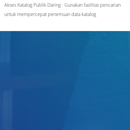
Akses Katalog Publik Daring - Gunakan fasilitas pencarian
untuk mempercepat penemuan data katalog
Judul
Pengarang
Subjek
ISBN/ISSN
Tipe Koleksi