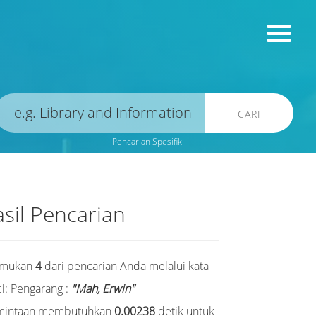
CARI
Pencarian Spesifik
sil Pencarian
emukan
4
dari pencarian Anda melalui kata
i:
Pengarang :
"Mah, Erwin"
mintaan membutuhkan
0.00238
detik untuk