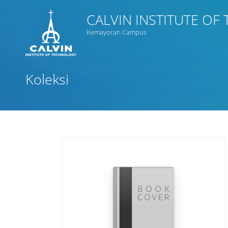
CALVIN INSTITUTE O
Kemayoran Campus
Judul
Koleksi
Subjek
Tipe Koleksi
GMD
Cari